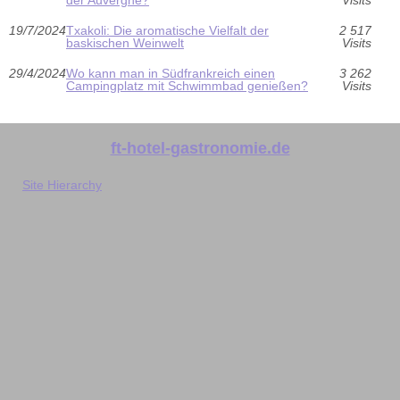
der Auvergne?
Visits
19/7/2024
Txakoli: Die aromatische Vielfalt der
2 517
baskischen Weinwelt
Visits
29/4/2024
Wo kann man in Südfrankreich einen
3 262
Campingplatz mit Schwimmbad genießen?
Visits
ft-hotel-gastronomie.de
Site Hierarchy